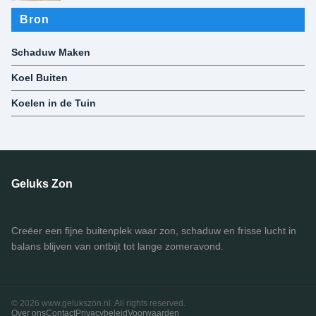
Bron
Schaduw Maken
Koel Buiten
Koelen in de Tuin
Geluks Zon
Creëer een fijne buitenplek waar zon, schaduw en frisse lucht in
balans blijven van ontbijt tot lange zomeravond.
© 2026 www.gelukszon.nl. All rights reserved.
Over ons
Contact
Privacybeleid
Voorwaarden