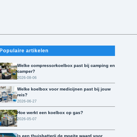
Populaire artikelen
Welke compressorkoelbox past bij camping en
camper?
2026-08-06
Welke koelbox voor medicijnen past bij jouw
reis?
2026-06-27
Hoe werkt een koelbox op gas?
2026-05-07
Is een thuisbatterij de moeite waard voor