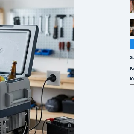
S
K
K