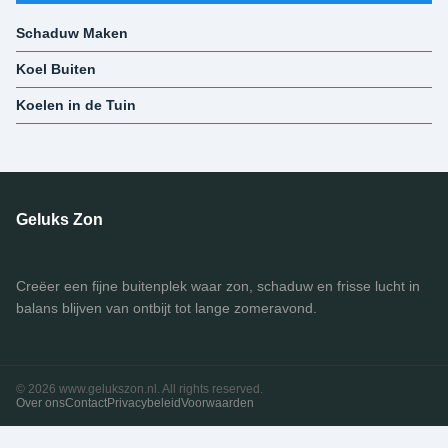
Schaduw Maken
Koel Buiten
Koelen in de Tuin
Geluks Zon
Creëer een fijne buitenplek waar zon, schaduw en frisse lucht in
balans blijven van ontbijt tot lange zomeravond.
© 2026 www.gelukszon.nl. All rights reserved.
Over ons
Contact
Privacybeleid
Voorwaarden