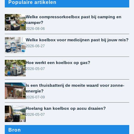
Populaire artikelen
Welke compressorkoelbox past bij camping en
camper?
2026-08-06
Welke koelbox voor medicijnen past bij jouw reis?
2026-06-27
Hoe werkt een koelbox op gas?
2026-05-07
Is een thuisbatterij de moeite waard voor zonne-
energie?
2026-07-09
Hoelang kan koelbox op accu draaien?
2026-05-07
Bron