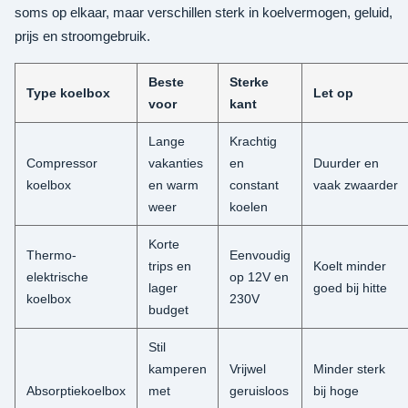
soms op elkaar, maar verschillen sterk in koelvermogen, geluid,
prijs en stroomgebruik.
Beste
Sterke
Type koelbox
Let op
voor
kant
Lange
Krachtig
Compressor
vakanties
en
Duurder en
koelbox
en warm
constant
vaak zwaarder
weer
koelen
Korte
Thermo-
Eenvoudig
trips en
Koelt minder
elektrische
op 12V en
lager
goed bij hitte
koelbox
230V
budget
Stil
kamperen
Vrijwel
Minder sterk
Absorptiekoelbox
met
geruisloos
bij hoge