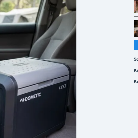
S
K
K