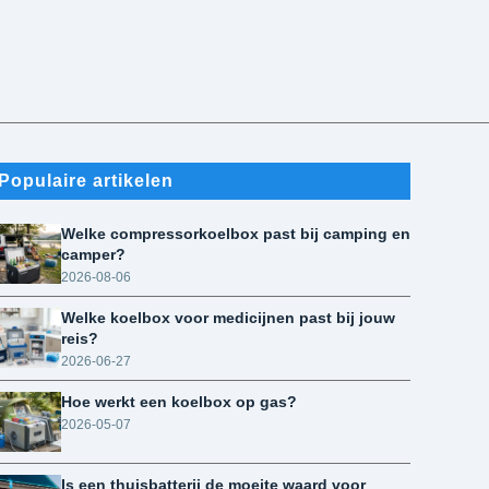
Populaire artikelen
Welke compressorkoelbox past bij camping en
camper?
2026-08-06
Welke koelbox voor medicijnen past bij jouw
reis?
2026-06-27
Hoe werkt een koelbox op gas?
2026-05-07
Is een thuisbatterij de moeite waard voor