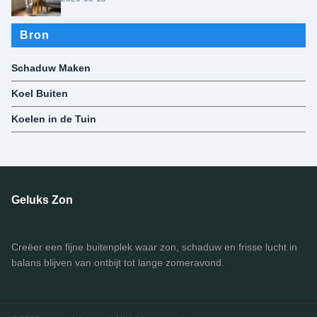
Bron
Schaduw Maken
Koel Buiten
Koelen in de Tuin
Geluks Zon
Creëer een fijne buitenplek waar zon, schaduw en frisse lucht in
balans blijven van ontbijt tot lange zomeravond.