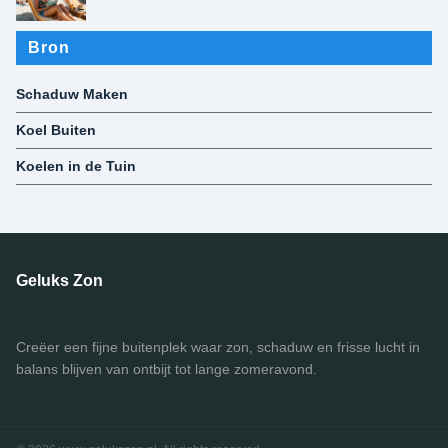
Bron
Schaduw Maken
Koel Buiten
Koelen in de Tuin
Geluks Zon
Creëer een fijne buitenplek waar zon, schaduw en frisse lucht in
balans blijven van ontbijt tot lange zomeravond.