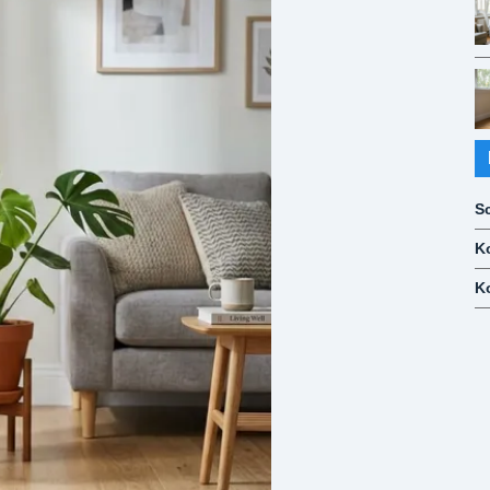
S
K
K